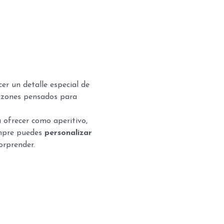
cer un detalle especial de
lazones pensados para
a ofrecer como aperitivo,
empre puedes
personalizar
orprender.