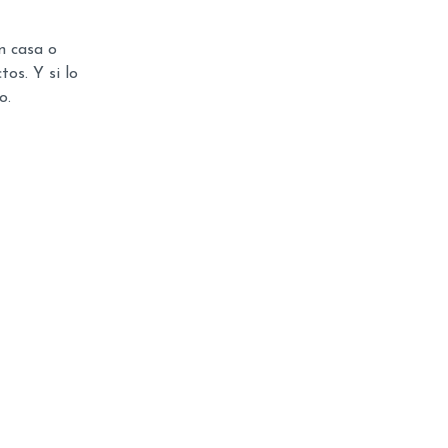
n casa o
os. Y si lo
o.