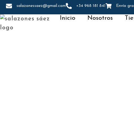
salazonessaez@gmail.com
+34 968 181 841
Envío gra
Inicio
Nosotros
Ti